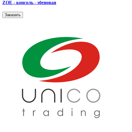
ZOE - консоль - эбеновая
Заказать