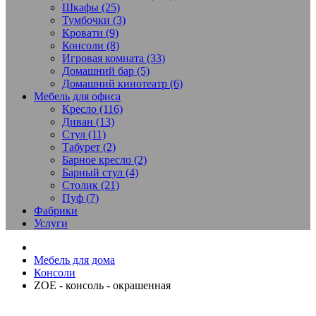
Шкафы (25)
Тумбочки (3)
Кровати (9)
Консоли (8)
Игровая комната (33)
Домашний бар (5)
Домашний кинотеатр (6)
Мебель для офиса
Кресло (116)
Диван (13)
Стул (11)
Табурет (2)
Барное кресло (2)
Барный стул (4)
Столик (21)
Пуф (7)
Фабрики
Услуги
Мебель для дома
Консоли
ZOE - консоль - окрашенная