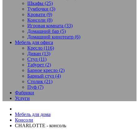
Шкафы (25)
Тумбочки (3)
Кровати (9)
Консоли (8)
Игровая комната (33)
Домашний бар (5)
Домашний кинотеатр (6)
Мебель для офиса
Кресло (116)
Диван (13)
Стул (11)
Табурет (2)
Барное кресло (2)
Барный стул (4)
Столик (21)
Пуф (7)
Фабрики
Услуги
Мебель для дома
Консоли
CHARLOTTE - консоль