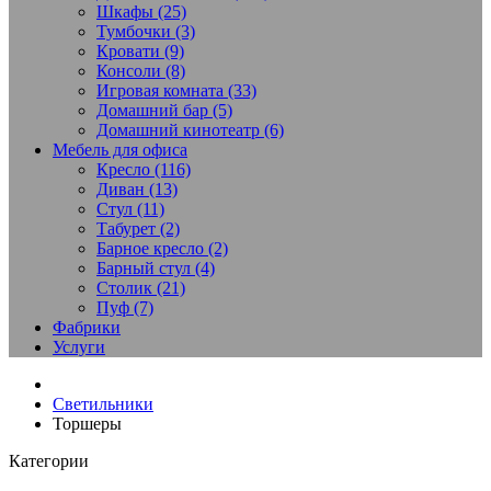
Шкафы (25)
Тумбочки (3)
Кровати (9)
Консоли (8)
Игровая комната (33)
Домашний бар (5)
Домашний кинотеатр (6)
Мебель для офиса
Кресло (116)
Диван (13)
Стул (11)
Табурет (2)
Барное кресло (2)
Барный стул (4)
Столик (21)
Пуф (7)
Фабрики
Услуги
Светильники
Торшеры
Категории